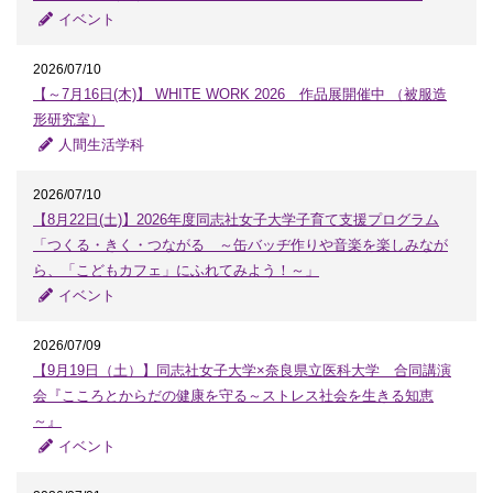
イベント
2026/07/10
【～7月16日(木)】 WHITE WORK 2026 作品展開催中 （被服造
形研究室）
人間生活学科
2026/07/10
【8月22日(土)】2026年度同志社女子大学子育て支援プログラム
「つくる・きく・つながる ～缶バッヂ作りや音楽を楽しみなが
ら、「こどもカフェ」にふれてみよう！～」
イベント
2026/07/09
【9月19日（土）】同志社女子大学×奈良県立医科大学 合同講演
会『こころとからだの健康を守る～ストレス社会を生きる知恵
～』
イベント