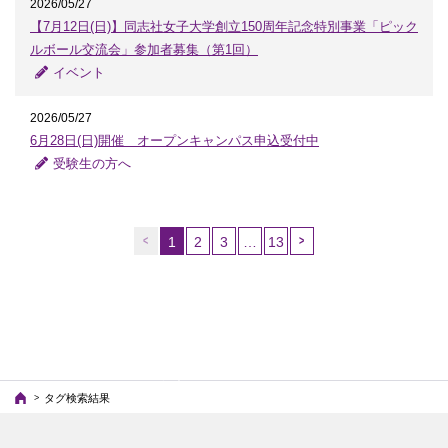
2026/05/27
【7月12日(日)】同志社女子大学創立150周年記念特別事業「ピック
ルボール交流会」参加者募集（第1回）
イベント
2026/05/27
6月28日(日)開催 オープンキャンパス申込受付中
受験生の方へ
1
2
3
…
13
（こ
の
ペ
ー
ジ）
タグ検索結果