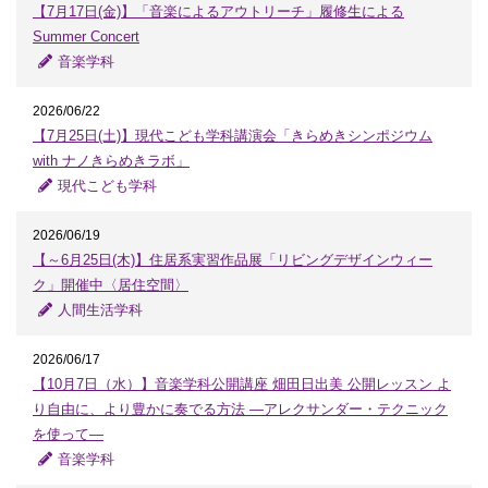
【7月17日(金)】「音楽によるアウトリーチ」履修生による
Summer Concert
音楽学科
2026/06/22
【7月25日(土)】現代こども学科講演会「きらめきシンポジウム
with ナノきらめきラボ」
現代こども学科
2026/06/19
【～6月25日(木)】住居系実習作品展「リビングデザインウィー
ク」開催中〈居住空間〉
人間生活学科
2026/06/17
【10月7日（水）】音楽学科公開講座 畑田日出美 公開レッスン よ
り自由に、より豊かに奏でる方法 ―アレクサンダー・テクニック
を使って―
音楽学科