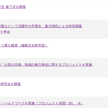
学生 修了式を開催
栄養士として活躍中の卒業生、森川渚氏による特別講義
士専攻
ッコ展を鑑賞（服飾文化研究室）
部「お茶の京都」地域の魅力発信に関するプロジェクトを実施
書研究会を開催
ィールドワークを実施（プロジェクト演習I（B）・Ⅱ）