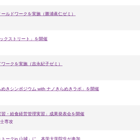
ィールドワークを実施（勝浦眞仁ゼミ）
ジックストリート」を開催
ドワークを実施（吉永紀子ゼミ）
きシンポジウム with ナノきらめきラボ」を開催
実習・給食経営管理実習」成果発表会を開催
士専攻
トークin 山城」に、本学大学院生が参加