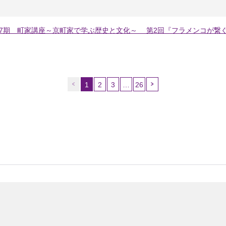
37期 町家講座～京町家で学ぶ歴史と文化～ 第2回『フラメンコが繋
1
2
3
…
26
（こ
の
ペ
ー
ジ）