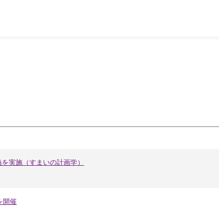
義を実施（すまいの計画学）
を開催