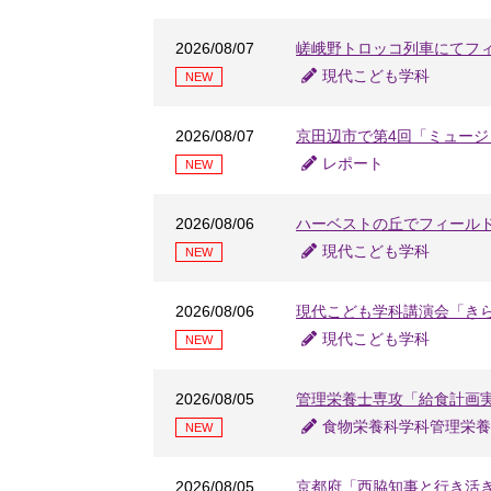
2026/08/07
嵯峨野トロッコ列車にてフ
現代こども学科
NEW
2026/08/07
京田辺市で第4回「ミュー
レポート
NEW
2026/08/06
ハーベストの丘でフィール
現代こども学科
NEW
2026/08/06
現代こども学科講演会「きらめ
現代こども学科
NEW
2026/08/05
管理栄養士専攻「給食計画
食物栄養科学科管理栄養
NEW
2026/08/05
京都府「西脇知事と行き活き