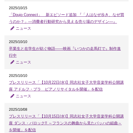
2025/10/15
「Doujo Connect」 新エピソード追加 『「人はなぜ歩き、なぜ買
うのか？」―消費者行動研究から見える売り場のデザイン―』
ニュース
2025/10/10
卒業生と在学生が紡ぐ物語――映画『いつかの走馬灯で』制作進
行中
ニュース
2025/10/10
プレスリリース「【10月22日(水)】同志社女子大学音楽学科公開講
座 アドルフ・プラ ピアノリサイタルを開催」を配信
ニュース
2025/10/08
プレスリリース「【10月15日(水)】同志社女子大学音楽学科公開講
座 ダンス・バロック!! ～フランスの舞曲から見たバッハの組曲～
を開催」を配信