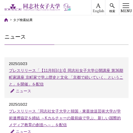
English
MENU
検索
タグ検索結果
ニュース
2025/10/23
プレスリリース「【11月8日(土)】同志社女子大学公開講座 第36期
町家講座 京町家で学ぶ歴史と文化 「京都で続いていく、というこ
と」を開催」を配信
ニュース
2025/10/22
プレスリリース「同志社女子大学と韓国・東亜放送芸術大学が学
術連携協定を締結 ～Kカルチャーの最前線で学ぶ、新しい国際的
メディア教育の創造へ～」を配信
ニュース