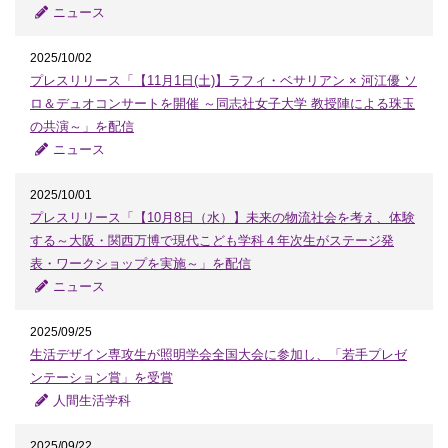
ニュース
2025/10/02
プレスリリース「【11月1日(土)】ラフィ・ベサリアン × 河江優 ソ
ロ＆デュオコンサートを開催 ～同志社女子大学 教授陣による珠玉
の共演～」を配信
ニュース
2025/10/01
プレスリリース「【10月8日（水）】未来の物流社会を考え、体験
する～大阪・関西万博で現代こども学科４年次生がステージ発
表・ワークショップを実施～」を配信
ニュース
2025/09/25
生活デザイン専攻生が照明学会全国大会に参加し、「若手プレゼ
ンテーション賞」を受賞
人間生活学科
2025/09/22