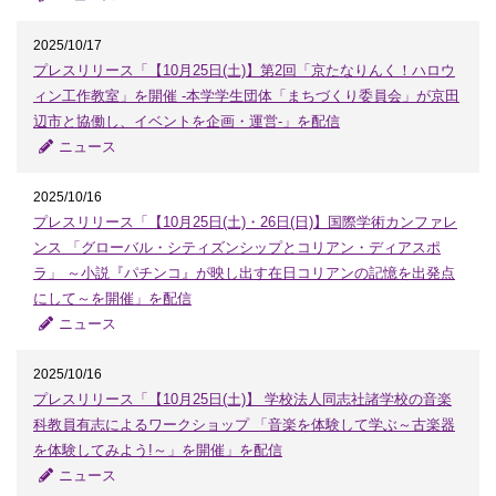
2025/10/17
プレスリリース「【10月25日(土)】第2回「京たなりんく！ハロウ
ィン工作教室」を開催 -本学学生団体「まちづくり委員会」が京田
辺市と協働し、イベントを企画・運営-」を配信
ニュース
2025/10/16
プレスリリース「【10月25日(土)・26日(日)】国際学術カンファレ
ンス 「グローバル・シティズンシップとコリアン・ディアスポ
ラ」 ～小説『パチンコ』が映し出す在日コリアンの記憶を出発点
にして～を開催」を配信
ニュース
2025/10/16
プレスリリース「【10月25日(土)】 学校法人同志社諸学校の音楽
科教員有志によるワークショップ 「音楽を体験して学ぶ～古楽器
を体験してみよう!～」を開催」を配信
ニュース