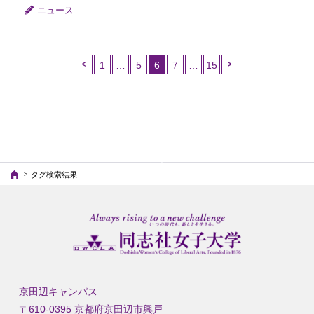
ニュース
1
…
5
6
7
…
15
（こ
の
ペ
ー
ジ）
タグ検索結果
京田辺キャンパス
〒610-0395 京都府京田辺市興戸