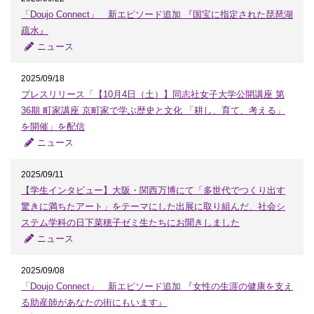
「Doujo Connect」 新エピソード追加 『国宝に指定された琵琶湖
疏水』
ニュース
2025/09/18
プレスリリース「【10月4日（土）】同志社女子大学公開講座 第
36期 町家講座 京町家で学ぶ歴史と文化 「耕し、育て、考える」
を開催」を配信
ニュース
2025/09/11
【学生インタビュー】大阪・関西万博にて「多世代でつくり出す
驚きに満ちたアート」をテーマにした出展に取り組んだ、社会シ
ステム学科の日下菜穂子ゼミ生たちにお聞きしました
ニュース
2025/09/08
「Doujo Connect」 新エピソード追加 『女性の生涯の健康を支え
る助産師があなたの街にもいます』