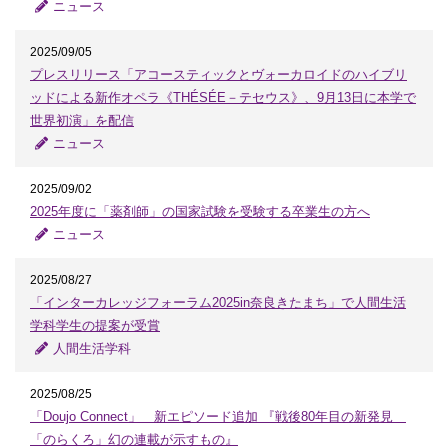
ニュース
2025/09/05
プレスリリース「アコースティックとヴォーカロイドのハイブリ
ッドによる新作オペラ《THÉSÉE－テセウス》、9月13日に本学で
世界初演」を配信
ニュース
2025/09/02
2025年度に「薬剤師」の国家試験を受験する卒業生の方へ
ニュース
2025/08/27
「インターカレッジフォーラム2025in奈良きたまち」で人間生活
学科学生の提案が受賞
人間生活学科
2025/08/25
「Doujo Connect」 新エピソード追加 『戦後80年目の新発見
「のらくろ」幻の連載が示すもの』