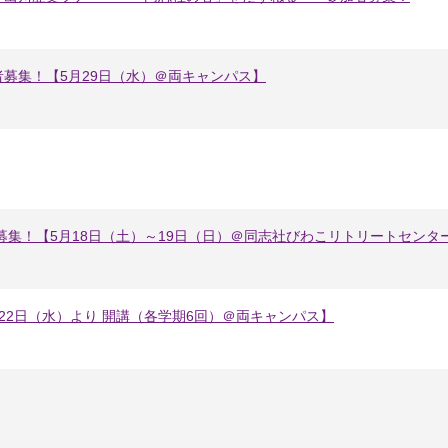
募集！【5月29日（水）＠両キャンパス】
者募集！【5月18日（土）～19日（日）＠同志社びわこリトリートセンタ
22日（水）より 開講（各学期6回）＠両キャンパス】