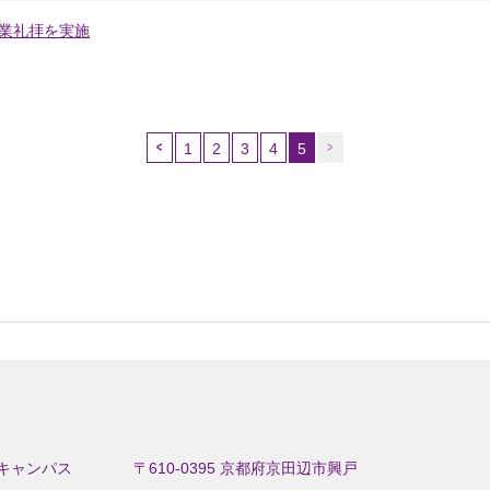
卒業礼拝を実施
1
2
3
4
5
（こ
の
ペ
ー
ジ）
キャンパス
〒610-0395 京都府京田辺市興戸