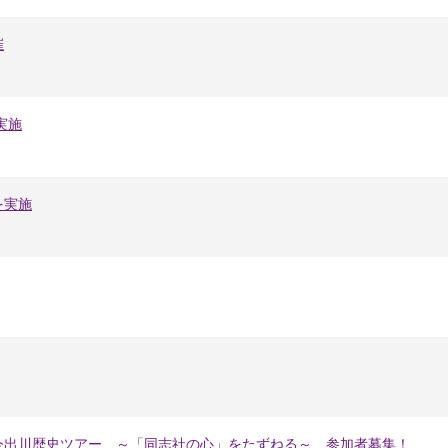
催
実施
を実施
今出川歴史ツアー ～「同志社の心」をたずねる～ 参加者募集！