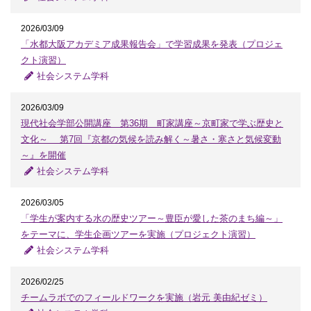
2026/03/09
「水都大阪アカデミア成果報告会」で学習成果を発表（プロジェ
クト演習）
社会システム学科
2026/03/09
現代社会学部公開講座 第36期 町家講座～京町家で学ぶ歴史と
文化～ 第7回『京都の気候を読み解く～暑さ・寒さと気候変動
～』を開催
社会システム学科
2026/03/05
「学生が案内する水の歴史ツアー～豊臣が愛した茶のまち編～」
をテーマに、学生企画ツアーを実施（プロジェクト演習）
社会システム学科
2026/02/25
チームラボでのフィールドワークを実施（岩元 美由紀ゼミ）