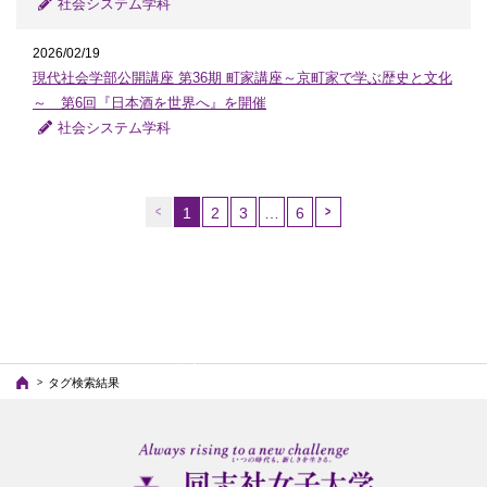
社会システム学科
2026/02/19
現代社会学部公開講座 第36期 町家講座～京町家で学ぶ歴史と文化
～ 第6回『日本酒を世界へ』を開催
社会システム学科
1
2
3
…
6
（こ
の
ペ
ー
ジ）
タグ検索結果