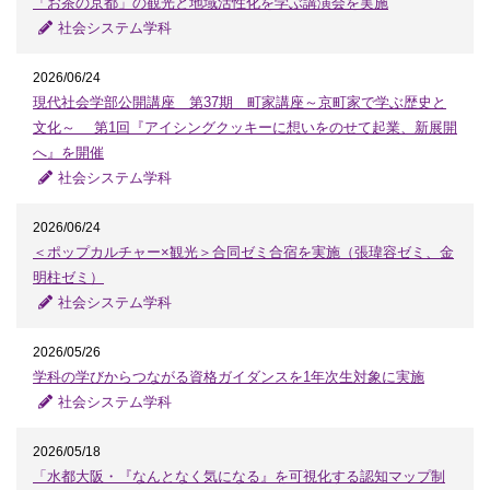
「お茶の京都」の観光と地域活性化を学ぶ講演会を実施
社会システム学科
2026/06/24
現代社会学部公開講座 第37期 町家講座～京町家で学ぶ歴史と
文化～ 第1回『アイシングクッキーに想いをのせて起業、新展開
へ』を開催
社会システム学科
2026/06/24
＜ポップカルチャー×観光＞合同ゼミ合宿を実施（張瑋容ゼミ、金
明柱ゼミ）
社会システム学科
2026/05/26
学科の学びからつながる資格ガイダンスを1年次生対象に実施
社会システム学科
2026/05/18
「水都大阪・『なんとなく気になる』を可視化する認知マップ制