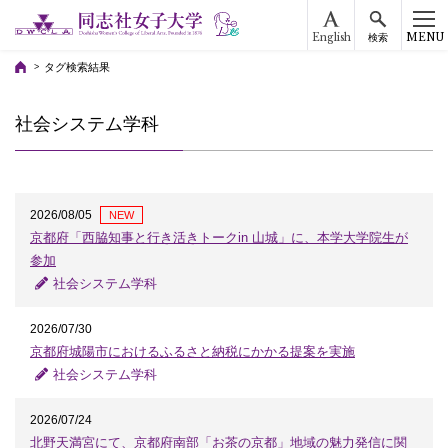
English
MENU
検索
タグ検索結果
社会システム学科
2026/08/05
NEW
京都府「西脇知事と行き活きトークin 山城」に、本学大学院生が
参加
社会システム学科
2026/07/30
京都府城陽市におけるふるさと納税にかかる提案を実施
社会システム学科
2026/07/24
北野天満宮にて、京都府南部「お茶の京都」地域の魅力発信に関