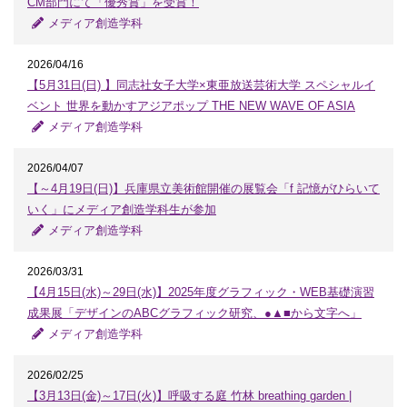
CM部門にて「優秀賞」を受賞！
メディア創造学科
2026/04/16
【5月31日(日) 】同志社女子大学×東亜放送芸術大学 スペシャルイ
ベント 世界を動かすアジアポップ THE NEW WAVE OF ASIA
メディア創造学科
2026/04/07
【～4月19日(日)】兵庫県立美術館開催の展覧会「f 記憶がひらいて
いく」にメディア創造学科生が参加
メディア創造学科
2026/03/31
【4月15日(水)～29日(水)】2025年度グラフィック・WEB基礎演習
成果展「デザインのABCグラフィック研究、●▲■から文字へ」
メディア創造学科
2026/02/25
【3月13日(金)～17日(火)】呼吸する庭 竹林 breathing garden |