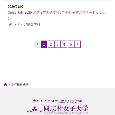
2026/01/05
Cross Talk 2025 メディア創造学科3年次生 研究ポスターセッショ
ン
メディア創造学科
1
2
3
4
5
（こ
の
ペ
ー
ジ）
タグ検索結果