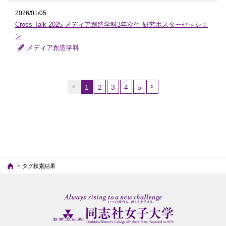
2026/01/05
Cross Talk 2025 メディア創造学科3年次生 研究ポスターセッショ
ン
メディア創造学科
1
2
3
4
5
（こ
の
ペ
ー
ジ）
タグ検索結果