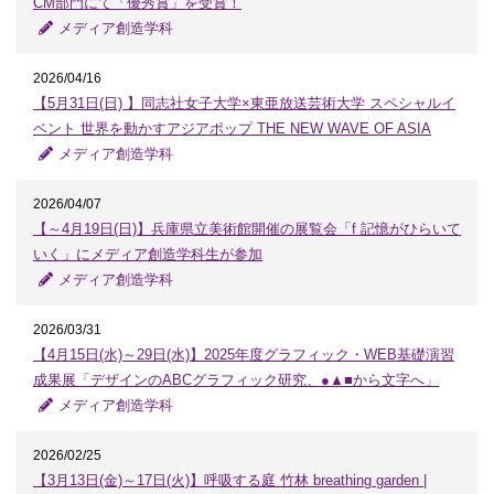
CM部門にて「優秀賞」を受賞！
メディア創造学科
2026/04/16
【5月31日(日) 】同志社女子大学×東亜放送芸術大学 スペシャルイ
ベント 世界を動かすアジアポップ THE NEW WAVE OF ASIA
メディア創造学科
2026/04/07
【～4月19日(日)】兵庫県立美術館開催の展覧会「f 記憶がひらいて
いく」にメディア創造学科生が参加
メディア創造学科
2026/03/31
【4月15日(水)～29日(水)】2025年度グラフィック・WEB基礎演習
成果展「デザインのABCグラフィック研究、●▲■から文字へ」
メディア創造学科
2026/02/25
【3月13日(金)～17日(火)】呼吸する庭 竹林 breathing garden |