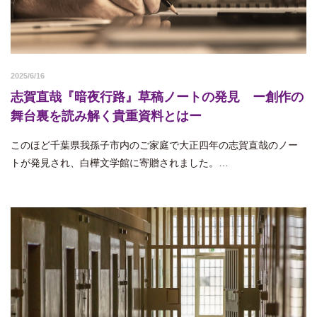
2025/6/16
志賀直哉『暗夜行路』草稿ノートの発見 ー創作の
舞台裏を読み解く貴重資料とはー
このほど千葉県我孫子市内のご家庭で大正四年の志賀直哉のノー
トが発見され、白樺文学館に寄贈されました。…