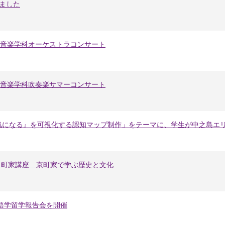
しました
部音楽学科オーケストラコンサート
部音楽学科吹奏楽サマーコンサート
気になる』を可視化する認知マップ制作」をテーマに、学生が中之島エ
期 町家講座 京町家で学ぶ歴史と文化
ー語学留学報告会を開催