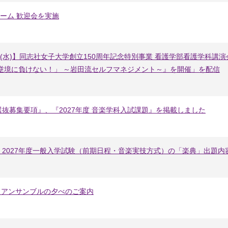
ターム 歓迎会を実施
日(水)】同志社女子大学創立150周年記念特別事業 看護学部看護学科講
逆境に負けない！」 ～岩田流セルフマネジメント～』を開催」を配信
者選抜募集要項』、『2027年度 音楽学科入試課題』を掲載しました
2027年度一般入学試験（前期日程・音楽実技方式）の「楽典」出題内
回 アンサンブルの夕べのご案内