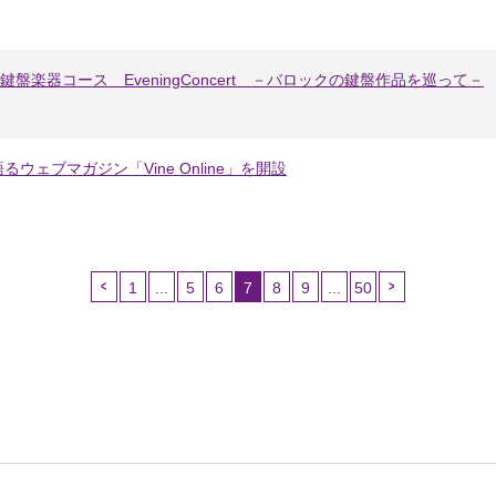
盤楽器コース EveningConcert －バロックの鍵盤作品を巡って－
ェブマガジン「Vine Online」を開設
1
...
5
6
7
8
9
...
50
（こ
の
ペ
ー
ジ）