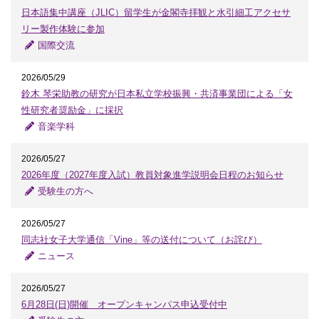
日本語集中講座（JLIC）留学生が金閣寺拝観と水引細工アクセサ
リー製作体験に参加
国際交流
2026/05/29
鈴木 琴栄助教の研究が日本私立学校振興・共済事業団による「女
性研究者奨励金」に採択
音楽学科
2026/05/27
2026年度（2027年度入試）教員対象進学説明会日程のお知らせ
受験生の方へ
2026/05/27
同志社女子大学通信「Vine」等の送付について（お詫び）
ニュース
2026/05/27
6月28日(日)開催 オープンキャンパス申込受付中