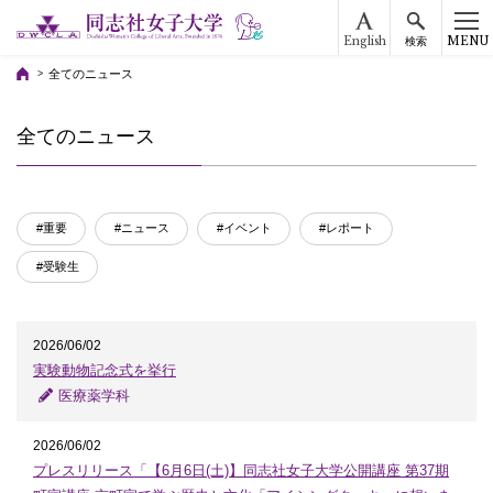
English
MENU
検索
全てのニュース
全てのニュース
#重要
#ニュース
#イベント
#レポート
#受験生
2026/06/02
実験動物記念式を挙行
医療薬学科
2026/06/02
プレスリリース「【6月6日(土)】同志社女子大学公開講座 第37期