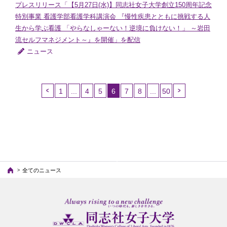
プレスリリース「【5月27日(水)】同志社女子大学創立150周年記念
特別事業 看護学部看護学科講演会 『慢性疾患とともに挑戦する人
生から学ぶ看護 「やらなしゃーない！逆境に負けない！」 ～岩田
流セルフマネジメント～』を開催」を配信
ニュース
1
...
4
5
6
7
8
...
50
（こ
の
ペ
ー
ジ）
全てのニュース