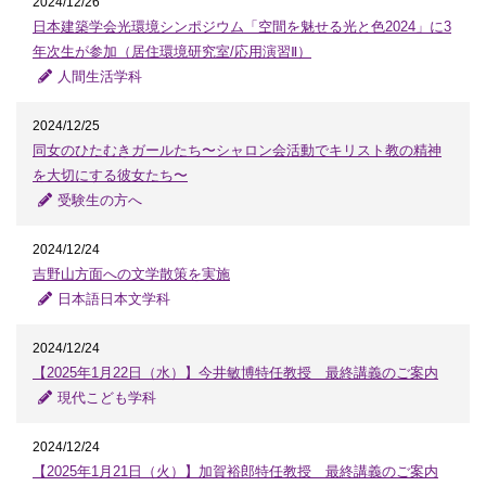
2024/12/26
日本建築学会光環境シンポジウム「空間を魅せる光と色2024」に3
年次生が参加（居住環境研究室/応用演習Ⅱ）
人間生活学科
2024/12/25
同女のひたむきガールたち〜シャロン会活動でキリスト教の精神
を大切にする彼女たち〜
受験生の方へ
2024/12/24
吉野山方面への文学散策を実施
日本語日本文学科
2024/12/24
【2025年1月22日（水）】今井敏博特任教授 最終講義のご案内
現代こども学科
2024/12/24
【2025年1月21日（火）】加賀裕郎特任教授 最終講義のご案内