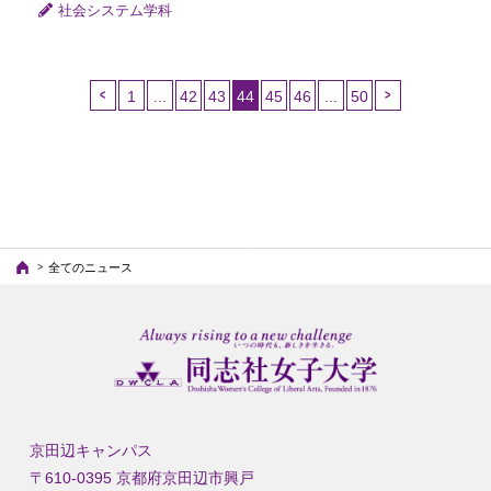
社会システム学科
1
...
42
43
44
45
46
...
50
（こ
の
ペ
ー
ジ）
全てのニュース
京田辺キャンパス
〒610-0395 京都府京田辺市興戸