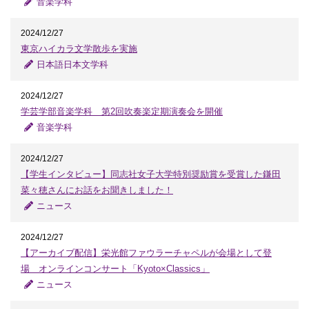
音楽学科
2024/12/27
東京ハイカラ文学散歩を実施
日本語日本文学科
2024/12/27
学芸学部音楽学科 第2回吹奏楽定期演奏会を開催
音楽学科
2024/12/27
【学生インタビュー】同志社女子大学特別奨励賞を受賞した鎌田
菜々穂さんにお話をお聞きしました！
ニュース
2024/12/27
【アーカイブ配信】栄光館ファウラーチャペルが会場として登
場 オンラインコンサート「Kyoto×Classics」
ニュース