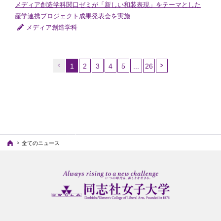
メディア創造学科関口ゼミが「新しい和装表現」をテーマとした
産学連携プロジェクト成果発表会を実施
メディア創造学科
1
2
3
4
5
...
26
（こ
の
ペ
ー
ジ）
全てのニュース