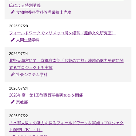
氏による特別講義
食物栄養科学科管理栄養士専攻
2026/07/28
フィールドワークでマリメッコ展を鑑賞（服飾文化研究室）
人間生活学科
2026/07/24
北野天満宮にて、京都府南部「お茶の京都」地域の魅力発信に関
するプロジェクトを実施
社会システム学科
2026/07/24
2026年度 第1回教職員聖書研究会を開催
宗教部
2026/07/22
「水都大阪」の魅力を探るフィールドワークを実施（プロジェク
ト演習I（B）・Ⅱ）