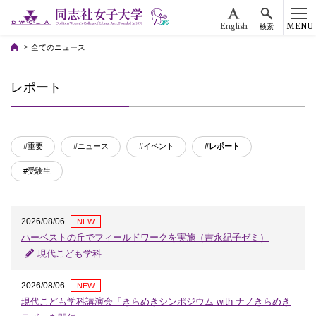
English
MENU
検索
全てのニュース
レポート
#重要
#ニュース
#イベント
#レポート
#受験生
2026/08/06
NEW
ハーベストの丘でフィールドワークを実施（吉永紀子ゼミ）
現代こども学科
2026/08/06
NEW
現代こども学科講演会「きらめきシンポジウム with ナノきらめき