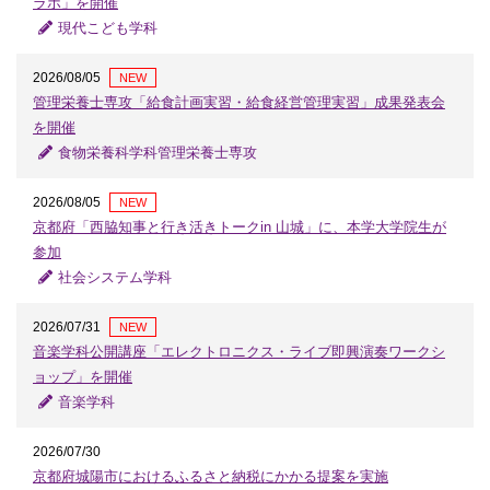
ラボ」を開催
現代こども学科
2026/08/05
NEW
管理栄養士専攻「給食計画実習・給食経営管理実習」成果発表会
を開催
食物栄養科学科管理栄養士専攻
2026/08/05
NEW
京都府「西脇知事と行き活きトークin 山城」に、本学大学院生が
参加
社会システム学科
2026/07/31
NEW
音楽学科公開講座「エレクトロニクス・ライブ即興演奏ワークシ
ョップ」を開催
音楽学科
2026/07/30
京都府城陽市におけるふるさと納税にかかる提案を実施