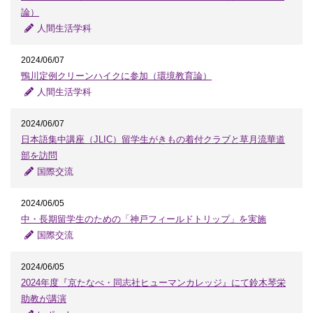
論）
人間生活学科
2024/06/07
鴨川定例クリーンハイクに参加（環境教育論）
人間生活学科
2024/06/07
日本語集中講座（JLIC）留学生がきもの着付クラブと草月流華道
部を訪問
国際交流
2024/06/05
中・長期留学生のための「神戸フィールドトリップ」を実施
国際交流
2024/06/05
2024年度『京たなべ・同志社ヒューマンカレッジ』にて鈴木琴栄
助教が講演