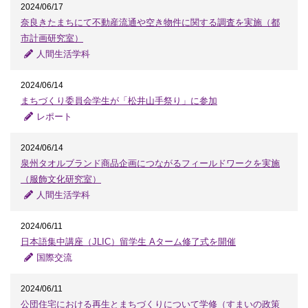
2024/06/17
奈良きたまちにて不動産流通や空き物件に関する調査を実施（都
市計画研究室）
人間生活学科
2024/06/14
まちづくり委員会学生が「松井山手祭り」に参加
レポート
2024/06/14
泉州タオルブランド商品企画につながるフィールドワークを実施
（服飾文化研究室）
人間生活学科
2024/06/11
日本語集中講座（JLIC）留学生 Aターム修了式を開催
国際交流
2024/06/11
公団住宅における再生とまちづくりについて学修（すまいの政策