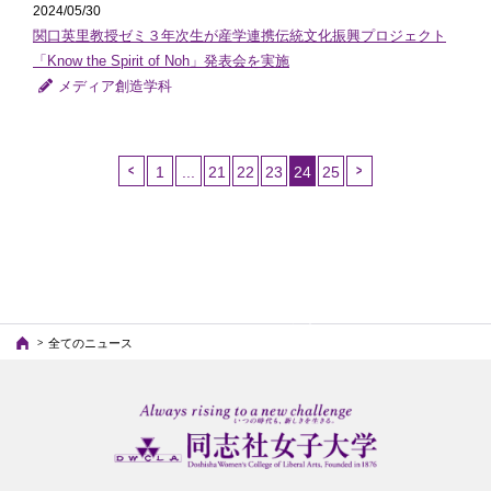
2024/05/30
関口英里教授ゼミ３年次生が産学連携伝統文化振興プロジェクト
「Know the Spirit of Noh」発表会を実施
メディア創造学科
1
...
21
22
23
24
25
（こ
の
ペ
ー
ジ）
全てのニュース