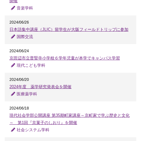
開催
音楽学科
2024/06/26
日本語集中講座（JLIC）留学生が大阪フィールドトリップに参加
国際交流
2024/06/24
京田辺市立普賢寺小学校６学年児童が本学でキャンパス学習
現代こども学科
2024/06/20
2024年度 薬学研究発表会を開催
医療薬学科
2024/06/18
現代社会学部公開講座 第35期町家講座～京町家で学ぶ歴史と文化
～ 第1回『京菓子のしおり』を開催
社会システム学科