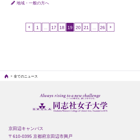
地域・一般の方へ
1
...
17
18
19
20
21
...
26
（こ
の
ペ
ー
ジ）
全てのニュース
京田辺キャンパス
〒610-0395 京都府京田辺市興戸