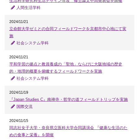
生活科学研究科生活デザイン専攻 修士論文中間発表会を開催
人間生活学科
2024/11/21
立命館大学ゼミとの合同フィールドワークを京都市中心地にて実
施
社会システム学科
2024/11/21
平和学習の拠点と教員養成の「聖地」ならびに大阪地域の歴史
的・地理的概要を俯瞰するフィールドワークを実施
社会システム学科
2024/11/19
『Japan Studies C』南禅寺・哲学の道フィールドトリップを実施
国際交流
2024/11/15
同志社女子大学・奈良県立医科大学合同講演会 『健康な生活のた
めの食事と栄養』を開催