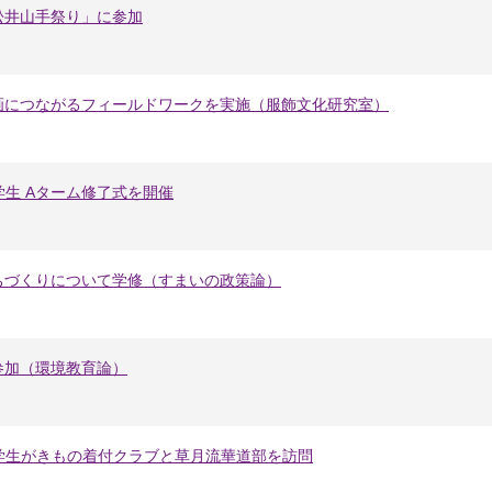
松井山手祭り」に参加
画につながるフィールドワークを実施（服飾文化研究室）
学生 Aターム修了式を開催
ちづくりについて学修（すまいの政策論）
参加（環境教育論）
留学生がきもの着付クラブと草月流華道部を訪問