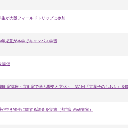
留学生が大阪フィールドトリップに参加
学年児童が本学でキャンパス学習
を開催
5期町家講座～京町家で学ぶ歴史と文化～ 第1回『京菓子のしおり』を
通や空き物件に関する調査を実施（都市計画研究室）