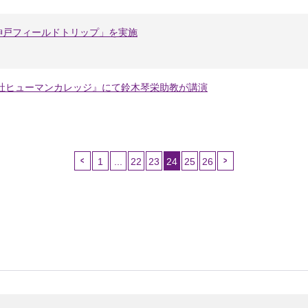
神戸フィールドトリップ」を実施
志社ヒューマンカレッジ』にて鈴木琴栄助教が講演
1
...
22
23
24
25
26
（こ
の
ペ
ー
ジ）