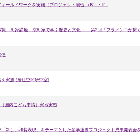
ィールドワークを実施（プロジェクト演習I（B）・Ⅱ）
37期 町家講座～京町家で学ぶ歴史と文化～ 第2回『フラメンコが繋
開催
を実施 (居住空間研究室)
プⅡ（国内こども事情）実地実習
が「新しい和装表現」をテーマとした産学連携プロジェクト成果発表会