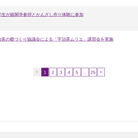
留学生が銀閣寺参拝とかんざし作り体験に参加
治茶の郷づくり協議会による「宇治茶ムリエ」講習会を実施
1
2
3
4
5
...
25
（こ
の
ペ
ー
ジ）