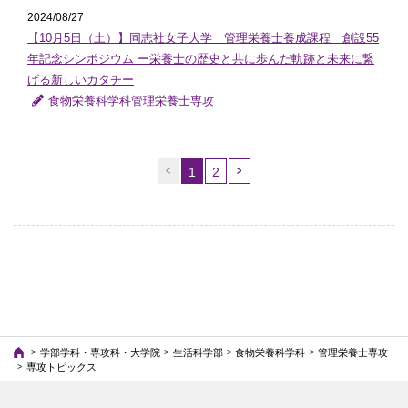
2024/08/27
【10月5日（土）】同志社女子大学 管理栄養士養成課程 創設55
年記念シンポジウム ー栄養士の歴史と共に歩んだ軌跡と未来に繋
げる新しいカタチー
食物栄養科学科管理栄養士専攻
1
2
（こ
の
ペ
ー
ジ）
学部学科・専攻科・大学院
生活科学部
食物栄養科学科
管理栄養士専攻
専攻トピックス