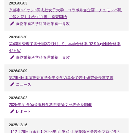
2026/06/03
京都市×イオン×同志社女子大学 コラボ弁当企画「チュモッパ風
ご飯と彩りおかず弁当」発売開始
食物栄養科学科管理栄養士専攻
2026/03/30
第40回 管理栄養士国家試験にて、本学合格率 92.9％(全国合格率
47.6％)
食物栄養科学科管理栄養士専攻
2026/02/09
第29回日本病態栄養学会年次学術集会で若手研究会長賞受賞
ニュース
2026/02/02
2025年度 食物栄養科学科卒業論文発表会を開催
レポート
2025/12/16
【12月26日（金）】2025年度 第74回 卒業論文発表会プログラム