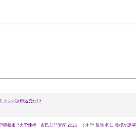
ンキャンパス申込受付中
学研都市 7大学連携「市民公開講座 2026」で本学 勝浦 眞仁 教授が講演