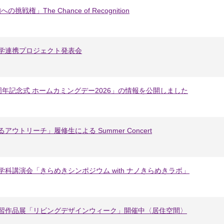
戦権」The Chance of Recognition
産学連携プロジェクト発表会
周年記念式 ホームカミングデー2026」の情報を公開しました
アウトリーチ」履修生による Summer Concert
も学科講演会「きらめきシンポジウム with ナノきらめきラボ」
系実習作品展「リビングデザインウィーク」開催中〈居住空間〉