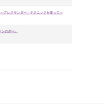
法 ―アレクサンダー・テクニックを使って―
ーンの夕べ』