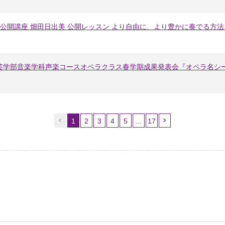
科公開講座 畑田日出美 公開レッスン より自由に、より豊かに奏でる方
年度学芸学部音楽学科声楽コースオペラクラス春学期成果発表会『オペラ名シ
1
2
3
4
5
...
17
（こ
の
ペ
ー
ジ）