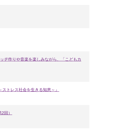
缶バッヂ作りや音楽を楽しみながら、「こどもカ
～ストレス社会を生きる知恵～』
第2回）