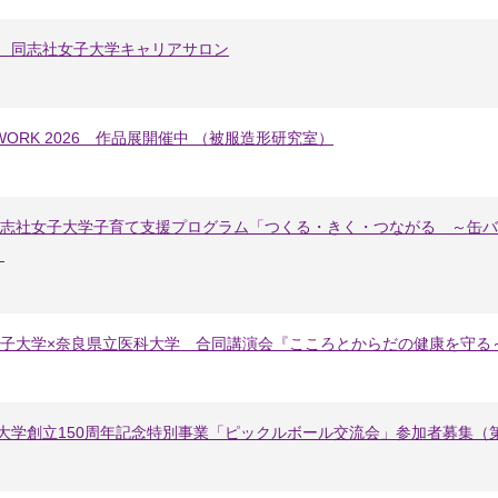
3回 同志社女子大学キャリアサロン
E WORK 2026 作品展開催中 （被服造形研究室）
6年度同志社女子大学子育て支援プログラム「つくる・きく・つながる ～
」
女子大学×奈良県立医科大学 合同講演会『こころとからだの健康を守る
女子大学創立150周年記念特別事業「ピックルボール交流会」参加者募集（