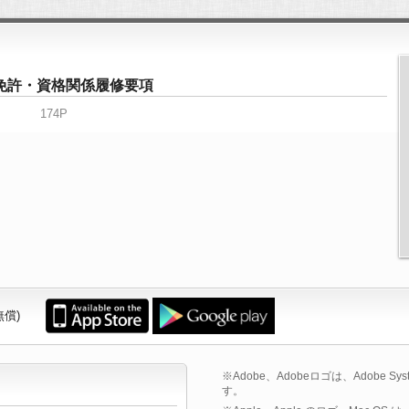
度-免許・資格関係履修要項
174P
無償)
※Adobe、Adobeロゴは、Adobe Sys
す。